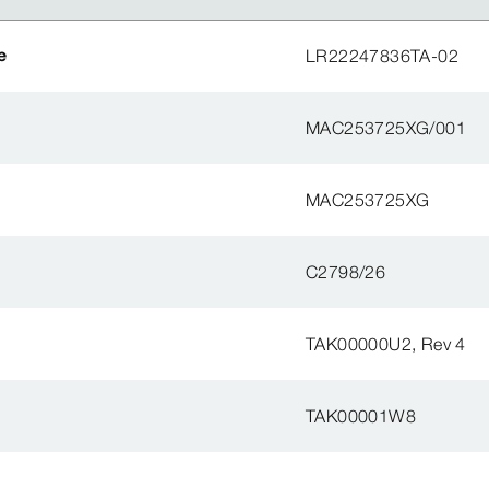
e
LR22247836TA-02
MAC253725XG/001
MAC253725XG
C2798/26
TAK00000U2, Rev 4
TAK00001W8