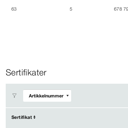
63
5
678 7
Sertifikater
Sertifikat
Sertifikat