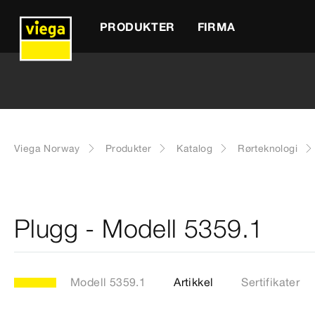
PRODUKTER
FIRMA
Viega Norway
Produkter
Katalog
Rørteknologi
Plugg - Modell 5359.1
Modell 5359.1
Artikkel
Sertifikater