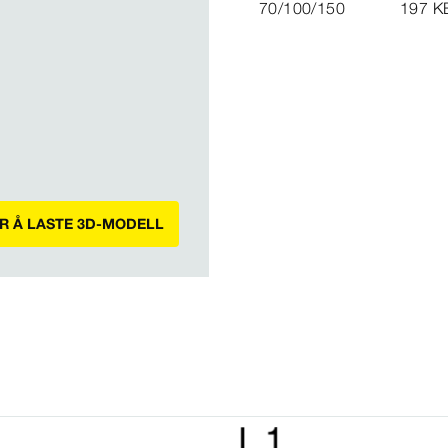
70/100/150
197 K
OR Å LASTE 3D-MODELL