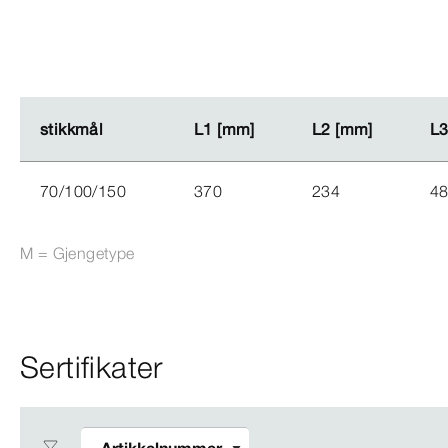
stikkmål
stikkmål
L1 [mm]
L1 [mm]
L2 [mm]
L2 [mm]
L3
L3
70/100/150
370
234
4
M = Gjengetype
Sertifikater