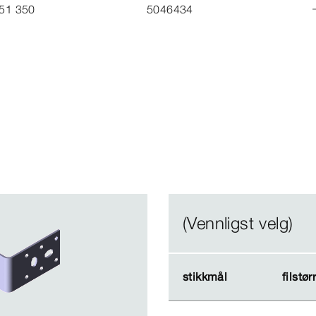
51 350
5046434
(Vennligst velg)
stikkmål
stikkmål
filstør
filstør