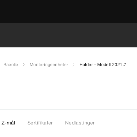
Raxofix
Monteringsenheter
Holder - Modell 2021.7
Z-mål
Sertifikater
Nedlastinger