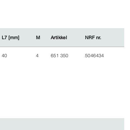
L7 [mm]
L7 [mm]
M
M
Artikkel
Artikkel
NRF nr.
NRF nr.
40
4
651 350
5046434