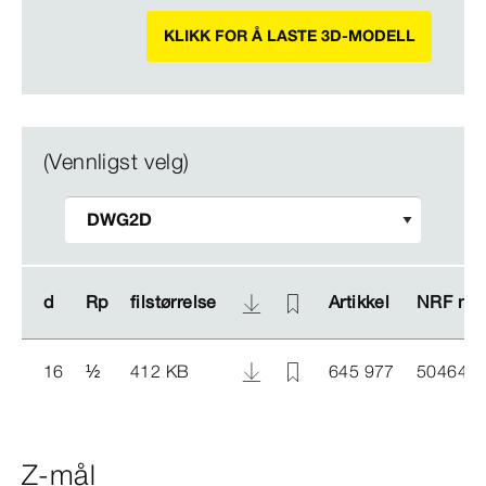
KLIKK FOR Å LASTE 3D-MODELL
(Vennligst velg)
d
d
Rp
Rp
filstørrelse
filstørrelse
Artikkel
Artikkel
NRF nr.
NRF nr.
16
½
412 KB
645 977
504643
Z-mål