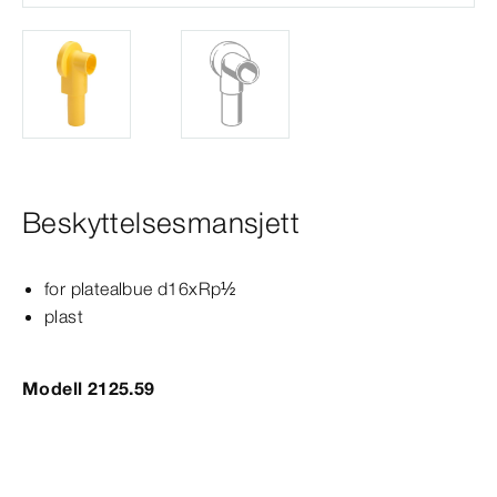
Beskyttelsesmansjett
for platealbue d16xRp½
plast
Modell 2125.59