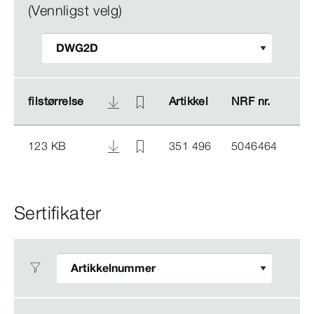
(Vennligst velg)
filstørrelse
filstørrelse
Artikkel
Artikkel
NRF nr.
NRF nr.
123 KB
351 496
5046464
Sertifikater