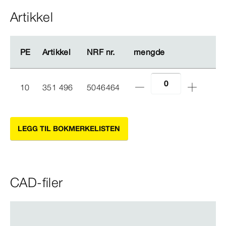
Artikkel
PE
PE
Artikkel
Artikkel
NRF nr.
NRF nr.
mengde
mengde
10
351 496
5046464
LEGG TIL BOKMERKELISTEN
CAD-filer