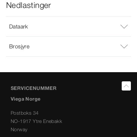
Nedlastinger
Dataark
Brosjyre
SERVICENUMMER
Viega Norge
Postboks 34
NO-1917 Ytre Enebakk
Norway