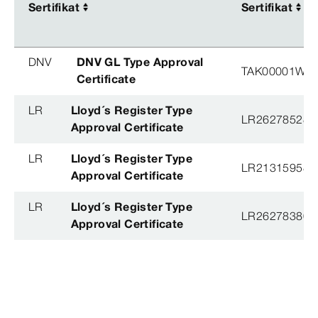
Sertifikat
Sertifikat
Sertifikat
Sertifikat
DNV
DNV GL Type Approval
TAK00001W8
Certificate
LR
Lloyd´s Register Type
LR26278528T
Approval Certificate
LR
Lloyd´s Register Type
LR21315958T
Approval Certificate
LR
Lloyd´s Register Type
LR26278380T
Approval Certificate