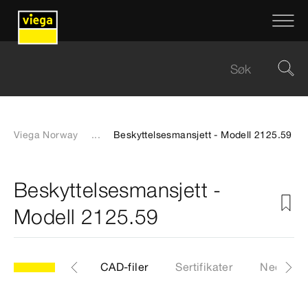
Viega Norway
...
Beskyttelsesmansjett - Modell 2125.59
Beskyttelsesmansjett -
Modell 2125.59
59
Artikkel
CAD-filer
Sertifikater
Nedlasti