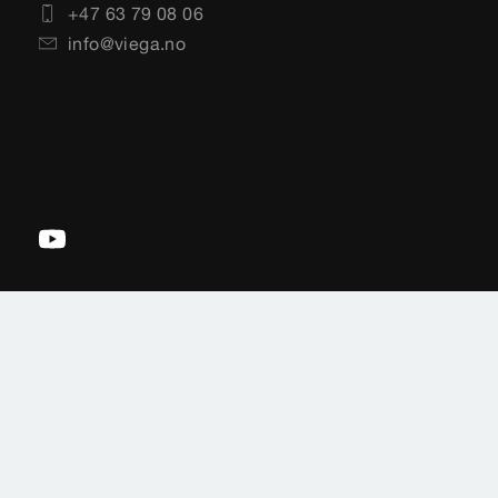
+47 63 79 08 06
info@viega.no
Impressum
Rettslige merknader
Personvern
Sideoversikt
Valg av land
Cookie settings