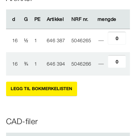
d
d
G
G
PE
PE
Artikkel
Artikkel
NRF nr.
NRF nr.
mengde
mengde
16
½
1
646 387
5046265
16
¾
1
646 394
5046266
LEGG TIL BOKMERKELISTEN
CAD-filer