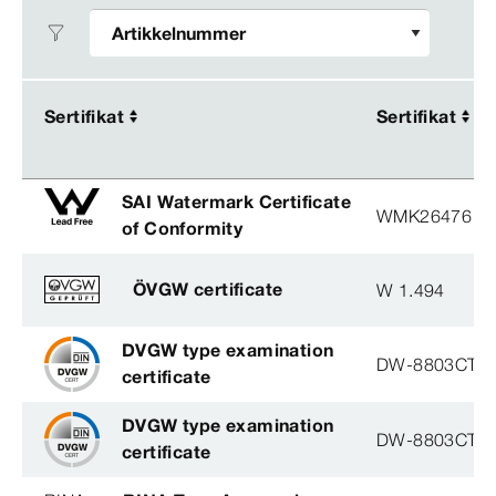
Sertifikat
Sertifikat
Sertifikat
Sertifikat
SAI Watermark Certificate
WMK26476
of Conformity
ÖVGW certificate
W 1.494
DVGW type examination
DW-8803CT0
certificate
DVGW type examination
DW-8803CT0
certificate