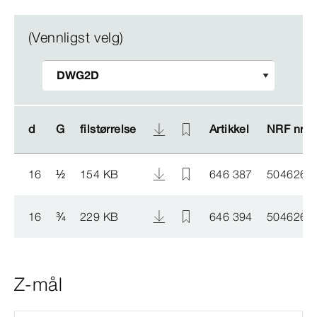
(Vennligst velg)
d
d
G
G
filstørrelse
filstørrelse
Artikkel
Artikkel
NRF nr.
NRF nr.
16
½
154 KB
646 387
5046265
16
¾
229 KB
646 394
5046266
Z-mål