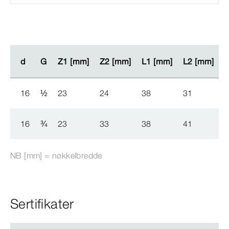
d
d
G
G
Z1 [mm]
Z1 [mm]
Z2 [mm]
Z2 [mm]
L1 [mm]
L1 [mm]
L2 [mm]
L2 [mm]
16
½
23
24
38
31
16
¾
23
33
38
41
NB [mm] = nøkkelbredde
Sertifikater