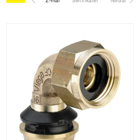
CAD-filer
Z-mål
Sertifikater
Nedlastinge