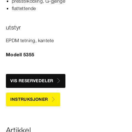
presstilkobling, G-​gjenge
flattettende
utstyr
EPDM tetning, kantete
Modell 5355
VIS RESERVEDELER
INSTRUKSJONER
Artikkel