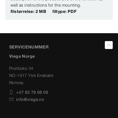
well as instructions for the mounting.
filstørrelse: 2 MB
filtype: PDF
SERVICENUMMER
Viega Norge
Postboks 34
NO-1917 Ytre Enebakk
Norway
+47 63 79 08 06
info@viega.no