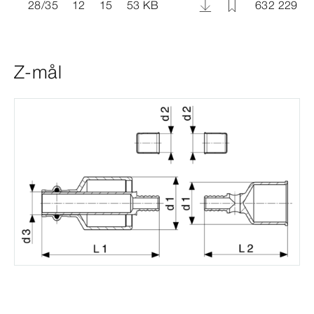
28/35
12
15
53 KB
632 229
Z-mål