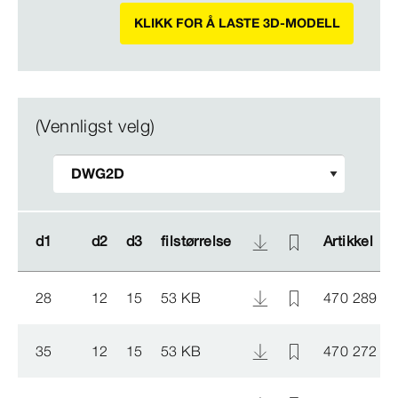
KLIKK FOR Å LASTE 3D-MODELL
(Vennligst velg)
d1
d1
d2
d2
d3
d3
filstørrelse
filstørrelse
Artikkel
Artikkel
28
12
15
53 KB
470 289
35
12
15
53 KB
470 272