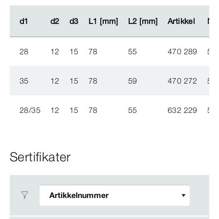
d1
d1
d2
d2
d3
d3
L1 [mm]
L1 [mm]
L2 [mm]
L2 [mm]
Artikkel
Artikkel
NRF
NRF
28
12
15
78
55
470 289
50
35
12
15
78
59
470 272
50
28/35
12
15
78
55
632 229
50
Sertifikater