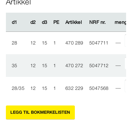
Artikkel
d1
d1
d2
d2
d3
d3
PE
PE
Artikkel
Artikkel
NRF nr.
NRF nr.
mengd
mengd
28
12
15
1
470 289
5047711
35
12
15
1
470 272
5047712
28/35
12
15
1
632 229
5047568
LEGG TIL BOKMERKELISTEN