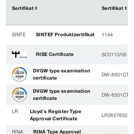
Sertifikat
Sertifikat
Sertifikat
Sertifikat
SINTE
SINTEF Produktzertifikat
1144
RISE Certificate
SC0113/05
DVGW type examination
DW-8501CT0
certificate
DVGW type examination
DW-8501CT0
certificate
LR
Lloyd´s Register Type
LR26278528T
Approval Certificate
RINA
RINA Type Approval