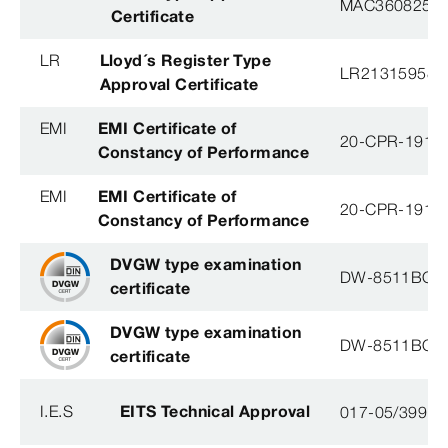
MAC360825X
Certificate
LR
Lloyd´s Register Type
LR21315958T
Approval Certificate
EMI
EMI Certificate of
20-CPR-191-(
Constancy of Performance
EMI
EMI Certificate of
20-CPR-191-(
Constancy of Performance
DVGW type examination
DW-8511BQ0
certificate
DVGW type examination
DW-8511BQ0
certificate
I.E.S
EITS Technical Approval
017-05/3991-