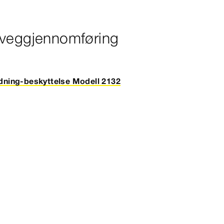
 veggjennomføring
idning-beskyttelse Modell 2132
e