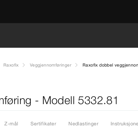
Raxofix
Veggjennomføringer
Raxofix dobbel veggjennom
føring - Modell 5332.81
Z-mål
Sertifikater
Nedlastinger
Instruksjon