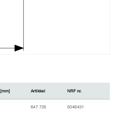
 [mm]
 [mm]
Artikkel
Artikkel
NRF nr.
NRF nr.
647 735
5046431