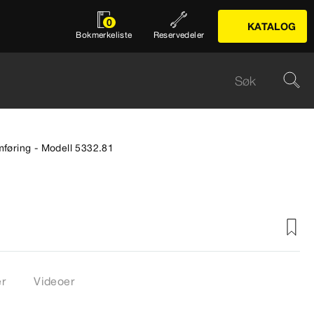
0
KATALOG
Bokmerkeliste
Reservedeler
føring - Modell 5332.81
er
Videoer