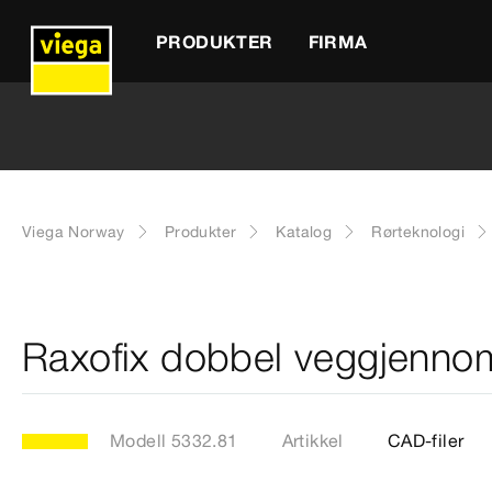
PRODUKTER
FIRMA
Viega Norway
Produkter
Katalog
Rørteknologi
Raxofix dobbel veggjennom
Modell 5332.81
Artikkel
CAD-filer