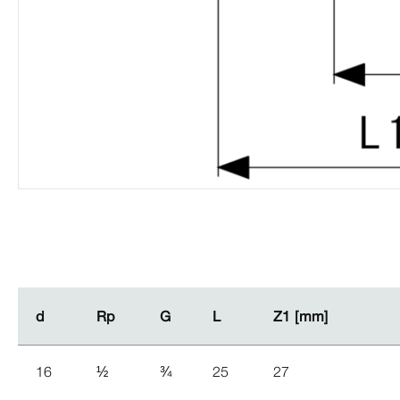
d
d
Rp
Rp
G
G
L
L
Z1 [mm]
Z1 [mm]
16
½
¾
25
27