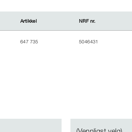
Artikkel
Artikkel
NRF nr.
NRF nr.
647 735
5046431
(Vennligst velg)