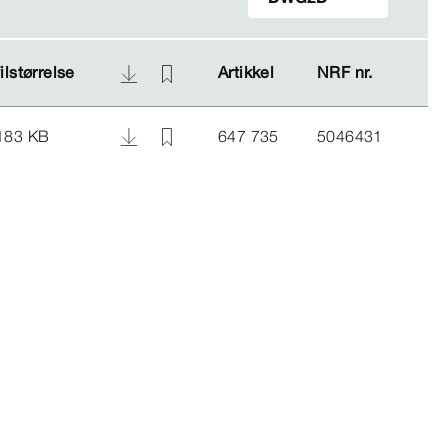
filstørrelse
filstørrelse
Artikkel
Artikkel
NRF nr.
NRF nr.
183 KB
647 735
5046431