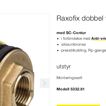
Raxofix dobbel
med
SC‑Contur
i forbindelse med
Anti-vr
silisiumbronse
presstilkobling, Rp-​gjeng
utstyr
Monteringssett
Modell 5332.81