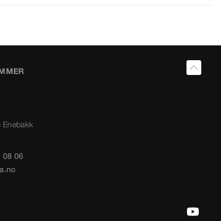
UMMER
e Enebakk
 08 06
a.no