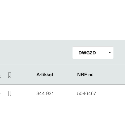
Artikkel
Artikkel
NRF nr.
NRF nr.
344 931
5046467