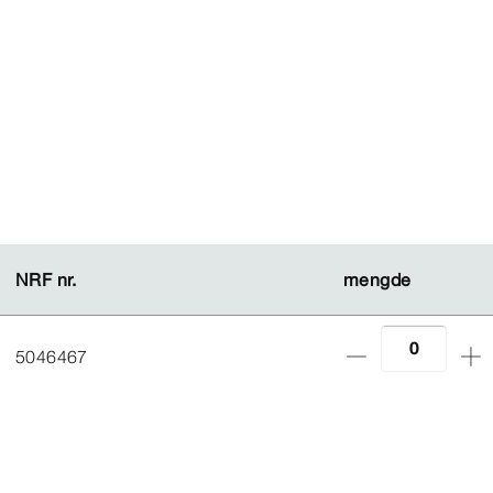
NRF nr.
NRF nr.
mengde
mengde
5046467