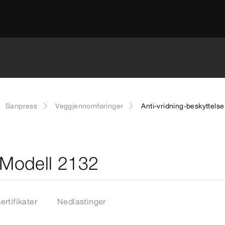
Sanpress
Veggjennomføringer
Anti-vridning-beskyttels
- Modell 2132
ertifikater
Nedlastinger