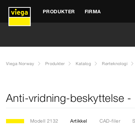
PRODUKTER
FIRMA
Viega Norway
Produkter
Katalog
Rørteknologi
Anti-vridning-beskyttelse 
Modell 2132
Artikkel
CAD-filer
S