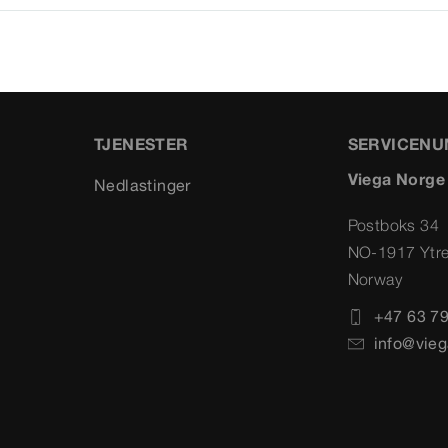
TJENESTER
SERVICEN
Viega Norge
Nedlastinger
Postboks 34
NO-1917 Ytr
Norway
+47 63 79
info@vieg