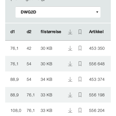
d1
d1
d2
d2
filstørrelse
filstørrelse
Artikkel
Artikkel
76,1
42
30 KB
453 350
76,1
54
30 KB
556 648
88,9
54
34 KB
453 374
88,9
76,1
33 KB
556 198
108,0
76,1
33 KB
556 204