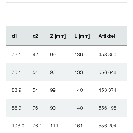
d1
d1
d2
d2
Z [mm]
Z [mm]
L [mm]
L [mm]
Artikkel
Artikkel
76,1
42
99
136
453 350
76,1
54
93
133
556 648
88,9
54
99
140
453 374
88,9
76,1
90
140
556 198
108,0
76,1
111
161
556 204