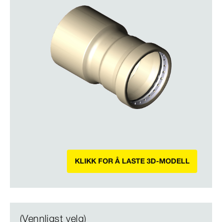
KLIKK FOR Å LASTE 3D-MODELL
(Vennligst velg)