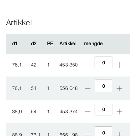
Artikkel
d1
d1
d2
d2
PE
PE
Artikkel
Artikkel
mengde
mengde
76,1
42
1
453 350
76,1
54
1
556 648
88,9
54
1
453 374
88,9
76,1
1
556 198