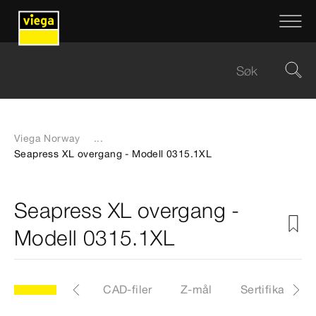
Viega Norway
...
Seapress XL overgang - Modell 0315.1XL
Seapress XL overgang -
Modell 0315.1XL
XL
Artikkel
CAD-filer
Z-mål
Sertifikater