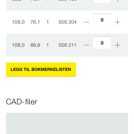
108,0
76,1
1
556 204
108,0
88,9
1
556 211
LEGG TIL BOKMERKELISTEN
CAD-filer