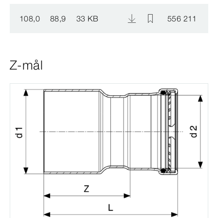
108,0
88,9
33 KB
556 211
Z-mål