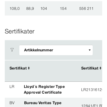
108,0
88,9
104
154
556 211
Sertifikater
Sertifikat
Sertifikat
Sertifikat
Sertifikat
LR
Lloyd´s Register Type
LR21316120T
Approval Certificate
BV
Bureau Veritas Type
12841/E1 BV