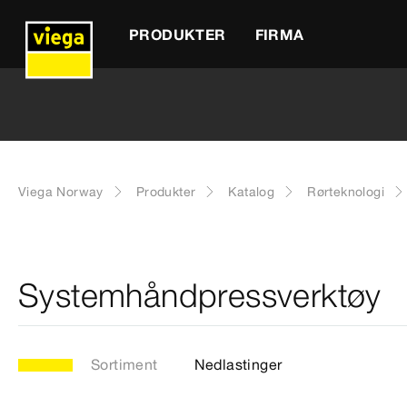
PRODUKTER
FIRMA
Viega Norway
Produkter
Katalog
Rørteknologi
Systemhåndpressverktøy
Sortiment
Nedlastinger