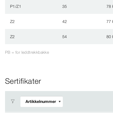
P1/Z1
35
78
Z2
42
77
Z2
54
80
PB = for leddtrekkbakke
Sertifikater