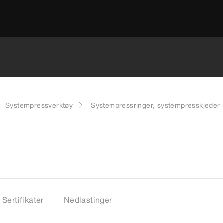
Systempressverktøy
Systempressringer, systempresskjeder
Sertifikater
Nedlastinger