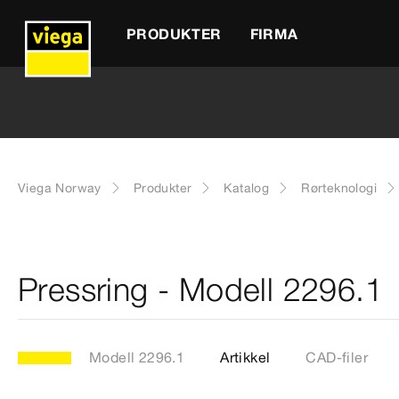
PRODUKTER
FIRMA
Viega Norway
Produkter
Katalog
Rørteknologi
Pressring - Modell 2296.1
Modell 2296.1
Artikkel
CAD-filer