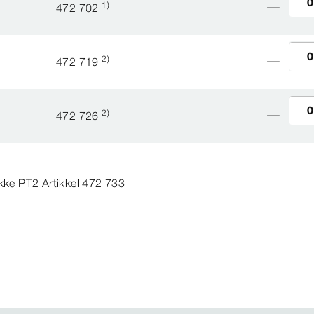
1)
472 702
2)
472 719
2)
472 726
kke PT2 Artikkel 472 733