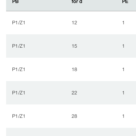
PB
PB
for d
for d
PE
PE
P1/Z1
12
1
P1/Z1
15
1
P1/Z1
18
1
P1/Z1
22
1
P1/Z1
28
1