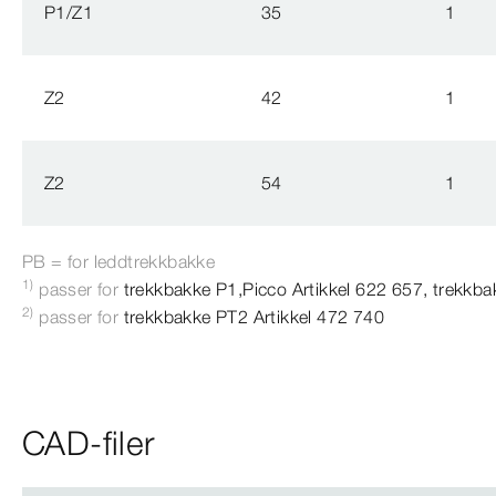
P1/Z1
35
1
Z2
42
1
Z2
54
1
PB = for leddtrekkbakke
1)
passer for
trekkbakke P1,Picco Artikkel 622 657,
trekkba
2)
passer for
trekkbakke PT2 Artikkel 472 740
CAD-filer