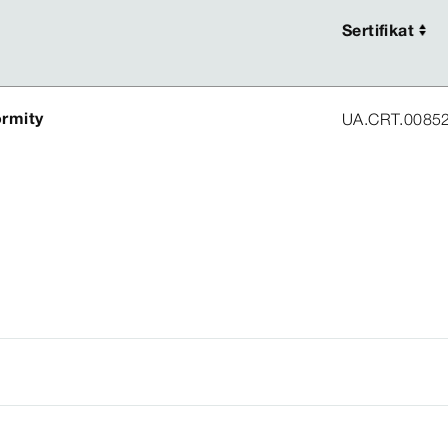
Sertifikat
Sertifikat
ormity
UA.CRT.0085