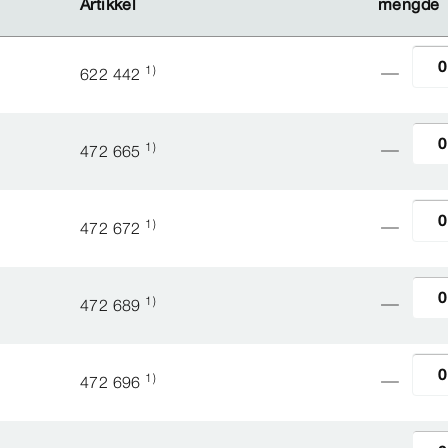
Artikkel
Artikkel
mengde
mengde
1)
622 442
1)
472 665
1)
472 672
1)
472 689
1)
472 696