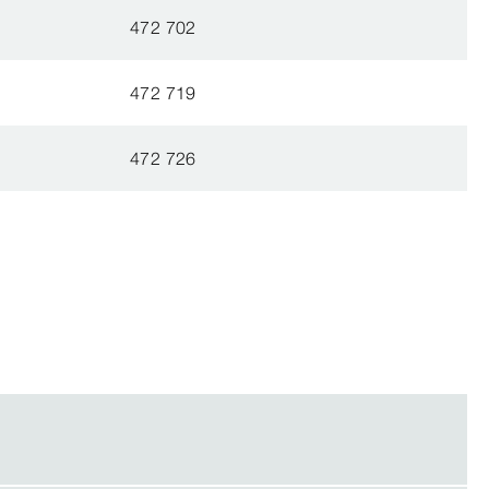
472 702
472 719
472 726