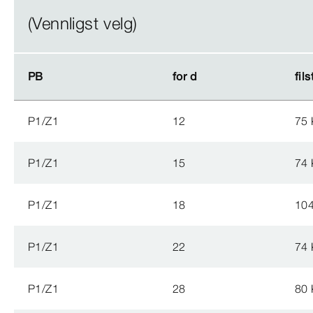
(Vennligst velg)
PB
PB
for d
for d
fil
fil
P1/Z1
12
75
P1/Z1
15
74
P1/Z1
18
10
P1/Z1
22
74
P1/Z1
28
80