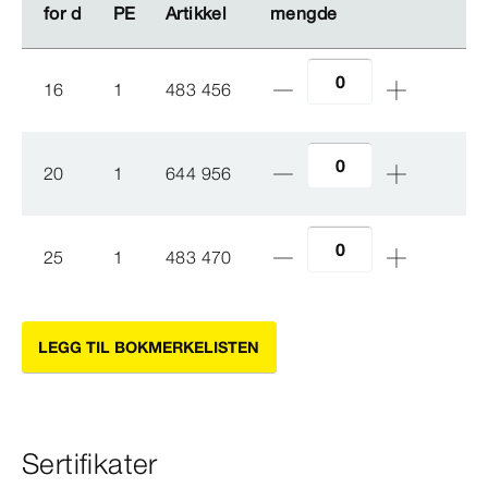
for d
for d
PE
PE
Artikkel
Artikkel
mengde
mengde
16
1
483 456
20
1
644 956
25
1
483 470
LEGG TIL BOKMERKELISTEN
Sertifikater