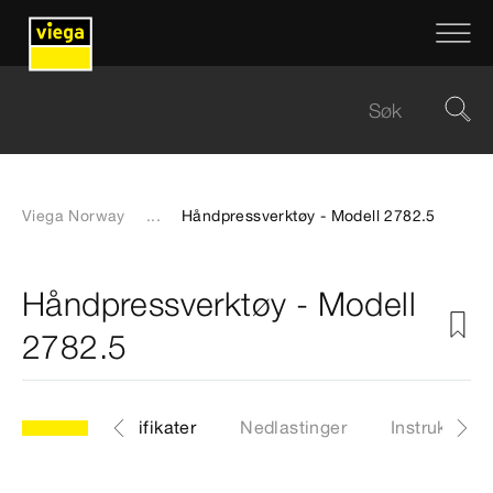
Viega Norway
...
Håndpressverktøy - Modell 2782.5
Håndpressverktøy - Modell
2782.5
Artikkel
Sertifikater
Nedlastinger
Instruksjone