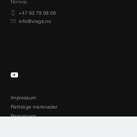
Norway
+47 63 79 08 06
info@viega.no
Impressum
Rettslige merknader
Personvern
Sideoversikt
Valg av land