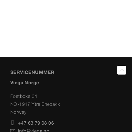
SERVICENUMMER
Viega Norge
Postboks 34
NO-1917 Ytre Enebakk
Norway
+47 63 79 08 06
info@viega.no