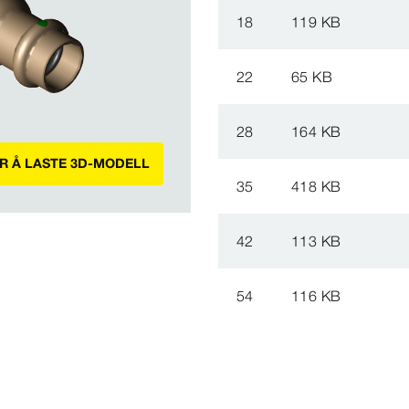
18
119 KB
22
65 KB
28
164 KB
OR Å LASTE 3D-MODELL
35
418 KB
42
113 KB
54
116 KB