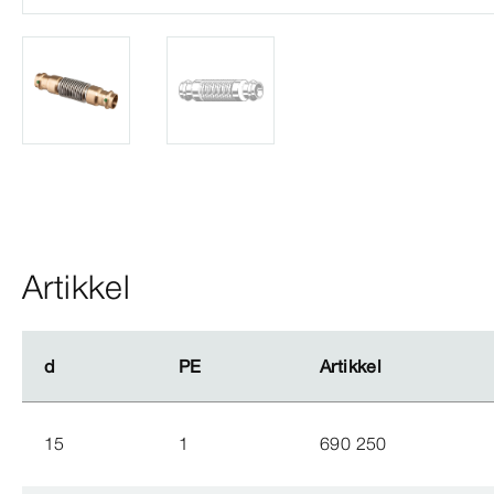
Artikkel
d
d
PE
PE
Artikkel
Artikkel
15
1
690 250