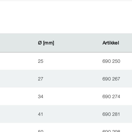
Ø
Ø
[mm]
[mm]
Artikkel
Artikkel
25
690 250
27
690 267
34
690 274
41
690 281
50
690 298