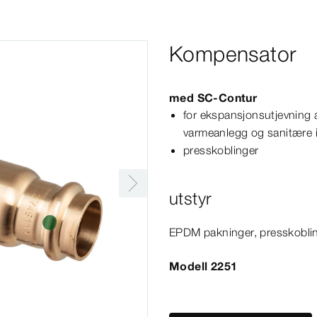
Kompensator
med
SC‑Contur
for ekspansjonsutjevning av
varmeanlegg og sanitære i
presskoblinger
utstyr
EPDM pakninger, presskoblinge
Modell 2251