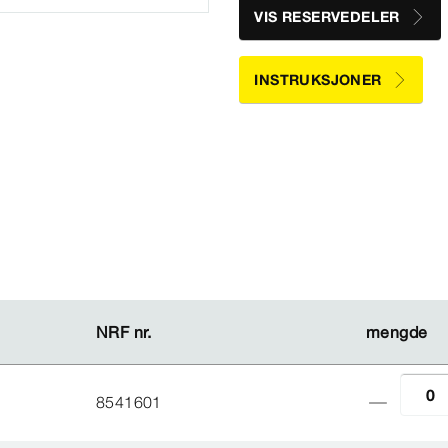
VIS RESERVEDELER
INSTRUKSJONER
NRF nr.
NRF nr.
mengde
mengde
8541601