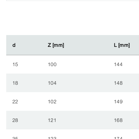
d
d
Z [mm]
Z [mm]
L [mm]
L [mm]
15
100
144
18
104
148
22
102
149
28
121
168
35
123
174