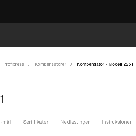
Profipress
Kompensatorer
Kompensator - Modell 2251
51
Z-mål
Sertifikater
Nedlastinger
Instruksjoner