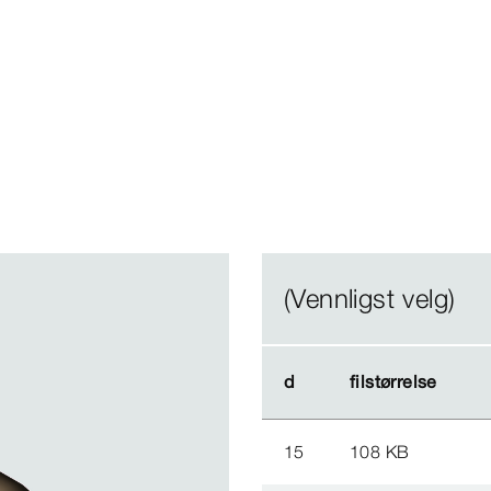
(Vennligst velg)
d
d
filstørrelse
filstørrelse
15
108 KB