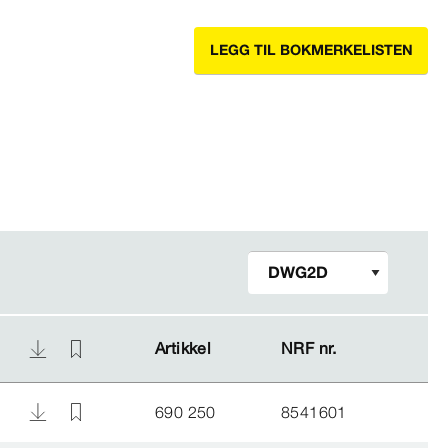
LEGG TIL BOKMERKELISTEN
Artikkel
Artikkel
NRF nr.
NRF nr.
690 250
8541601