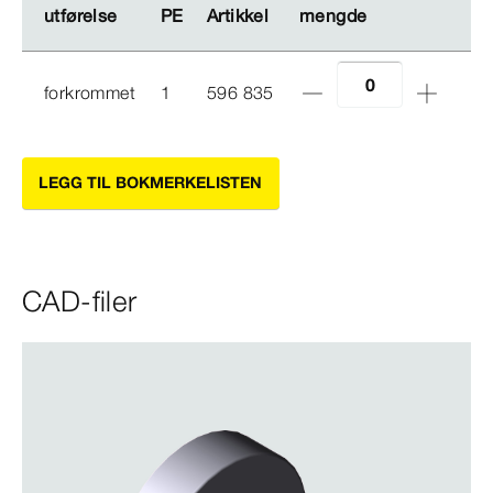
utførelse
utførelse
PE
PE
Artikkel
Artikkel
mengde
mengde
forkrommet
1
596 835
LEGG TIL BOKMERKELISTEN
CAD-filer