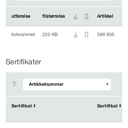
utførelse
utførelse
filstørrelse
filstørrelse
Artikkel
Artikkel
forkrommet
220 KB
596 835
Sertifikater
Sertifikat
Sertifikat
Sertifikat
Sertifikat