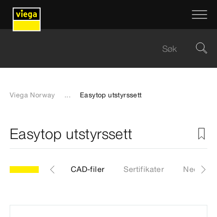
Viega Norway
...
Easytop utstyrssett
Easytop utstyrssett
10
Artikkel
CAD-filer
Sertifikater
Nedlasti