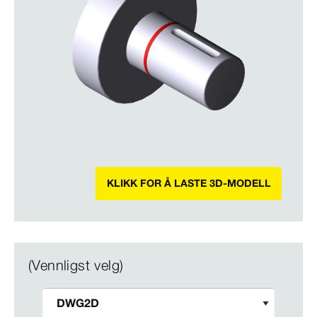
KLIKK FOR Å LASTE 3D-MODELL
(Vennligst velg)