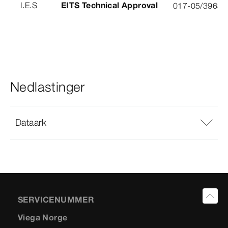
I.E.S
EITS Technical Approval
017-05/3963-
Nedlastinger
Dataark
SERVICENUMMER
Viega Norge