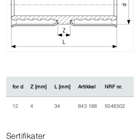
for d
for d
Z [mm]
Z [mm]
L [mm]
L [mm]
Artikkel
Artikkel
NRF nr.
NRF nr.
12
4
34
643 188
5046502
Sertifikater