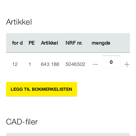
Artikkel
for d
for d
PE
PE
Artikkel
Artikkel
NRF nr.
NRF nr.
mengde
mengde
12
1
643 188
5046502
LEGG TIL BOKMERKELISTEN
CAD-filer