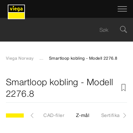
Viega Norway
...
Smartloop kobling - Modell 2276.8
Smartloop kobling - Modell
2276.8
.8
Artikkel
CAD-filer
Z-mål
Sertifikater