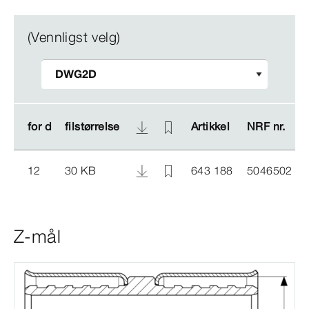
(Vennligst velg)
for d
for d
filstørrelse
filstørrelse
Artikkel
Artikkel
NRF nr.
NRF nr.
12
30 KB
643 188
5046502
Z-mål