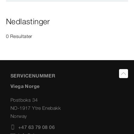
Nedlastinger
0 Resultater
SERVICENUMMER
Viega Norge
Postboks 34
NO-1917 Ytre Enebakk
Norway
+47 63 79 08 06