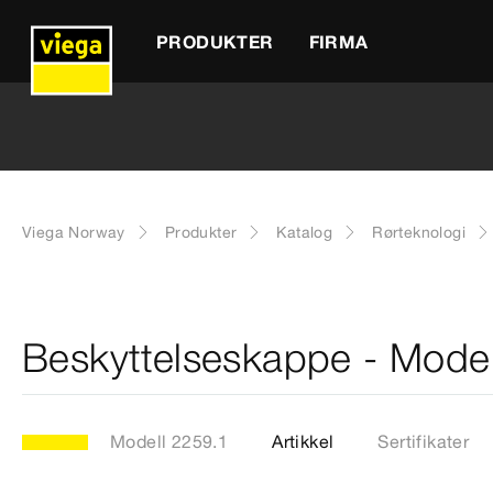
PRODUKTER
FIRMA
Viega Norway
Produkter
Katalog
Rørteknologi
Beskyttelseskappe - Model
Modell 2259.1
Artikkel
Sertifikater