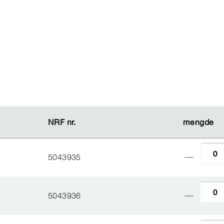
NRF nr.
NRF nr.
mengde
mengde
5043935
5043936