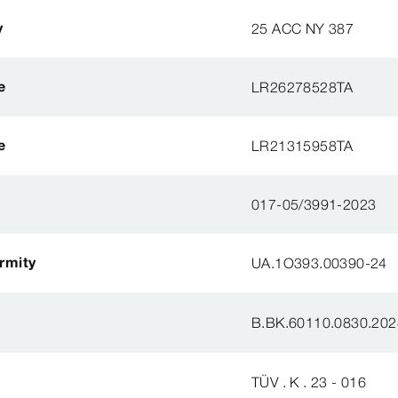
y
25 ACC NY 387
e
LR26278528TA
e
LR21315958TA
017-05/3991-2023
ormity
UA.1O393.00390-24
B.BK.60110.0830.202
TÜV . K . 23 - 016