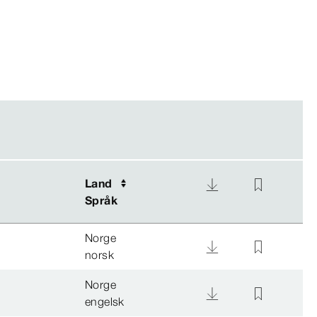
Land
Land
Språk
Språk
Norge
norsk
Norge
engelsk