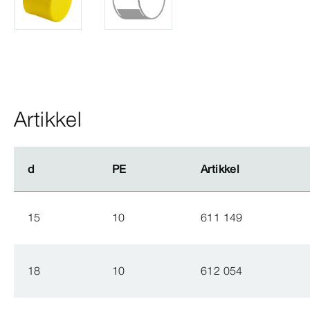
Artikkel
d
d
PE
PE
Artikkel
Artikkel
15
10
611 149
18
10
612 054