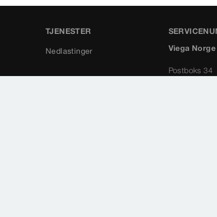
TJENESTER
SERVICEN
Viega Norge
Nedlastinger
Postboks 34
NO-1917 Ytr
Norway
+47 63 79
info@vieg
Sideoversikt
Valg av land
Cookie settings