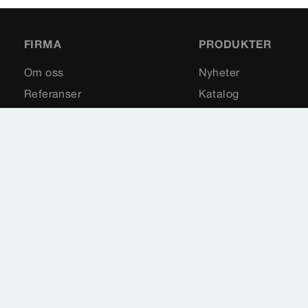
FIRMA
PRODUKTER
Om oss
Nyheter
Referanser
Katalog
Karriere
Reservedeler
Messer
Impressum
Rettslige merknader
Personvern