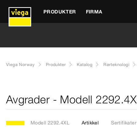
PRODUKTER
FIRMA
Viega Norway
Produkter
Katalog
Rørteknologi
Avgrader - Modell 2292.4
Modell 2292.4XL
Artikkel
Sertifikater