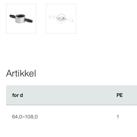
Artikkel
for d
for d
PE
PE
64,0–108,0
1