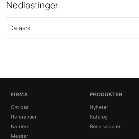
Nedlastinger
Dataark
FIRMA
PRODUKTER
Om oss
Nyheter
Referanser
Katalog
Karriere
Reservedeler
Messer