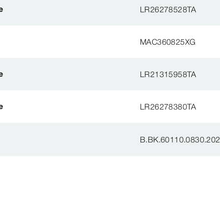
e
LR26278528TA
MAC360825XG
e
LR21315958TA
e
LR26278380TA
B.BK.60110.0830.20