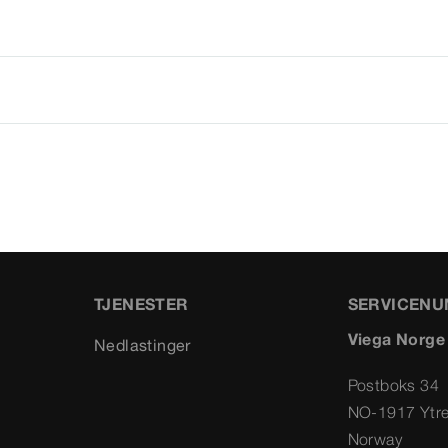
TJENESTER
SERVICEN
Viega Norge
Nedlastinger
Postboks 34
NO-1917 Ytr
Norway