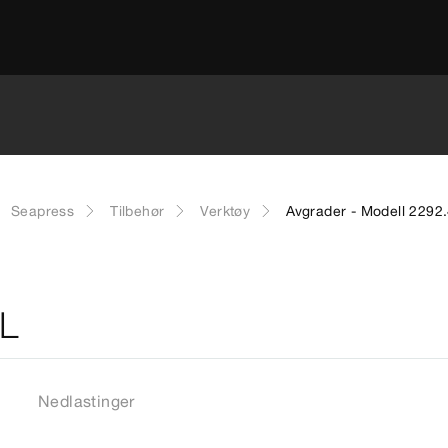
Seapress
Tilbehør
Verktøy
Avgrader - Modell 2292
XL
Nedlastinger