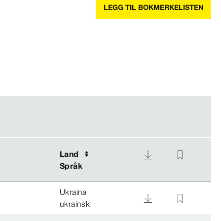
LEGG TIL BOKMERKELISTEN
Land
Land
Språk
Språk
Ukraina
ukrainsk