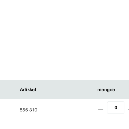
Artikkel
Artikkel
mengde
mengde
556 310