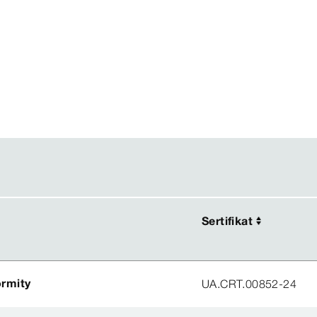
Sertifikat
Sertifikat
ormity
UA.CRT.00852-24