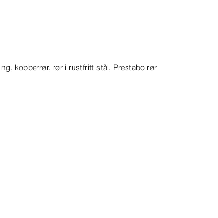
g, kobberrør, rør i rustfritt stål,
Prestabo
rør