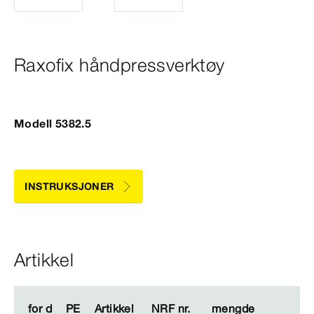
Raxofix håndpressverktøy
Modell 5382.5
INSTRUKSJONER
Artikkel
for d
for d
PE
PE
Artikkel
Artikkel
NRF nr.
NRF nr.
mengde
mengde