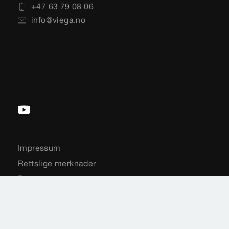
+47 63 79 08 06
info@viega.no
Impressum
Rettslige merknader
Personvern
Sideoversikt
Valg av land
Cookie settings