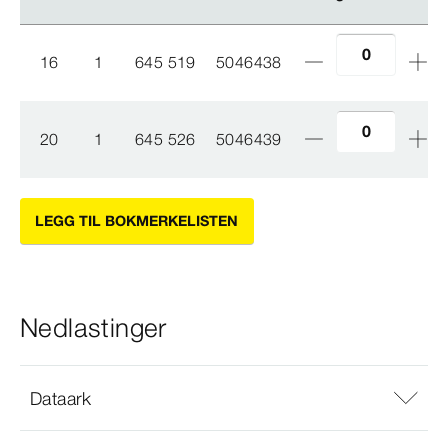
16
1
645 519
5046438
20
1
645 526
5046439
LEGG TIL BOKMERKELISTEN
Nedlastinger
Dataark