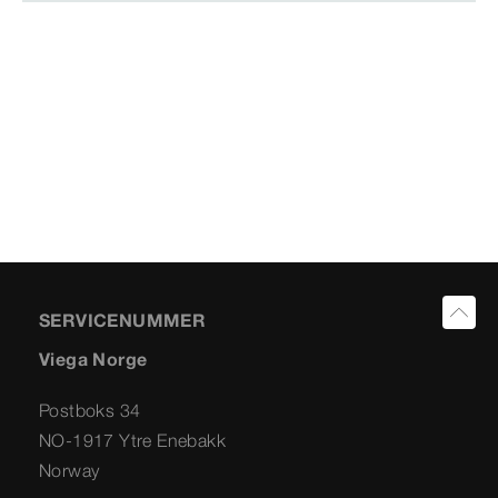
SERVICENUMMER
Viega Norge
Postboks 34
NO-1917 Ytre Enebakk
Norway