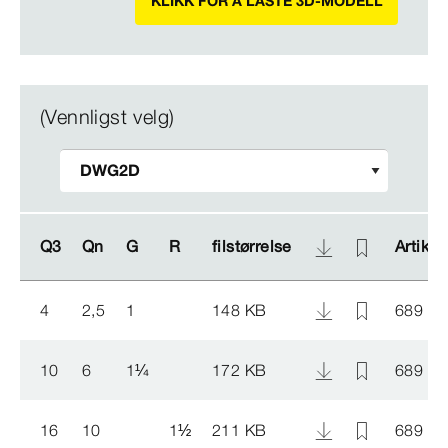
KLIKK FOR Å LASTE 3D-MODELL
(Vennligst velg)
Q3
Q3
Qn
Qn
G
G
R
R
filstørrelse
filstørrelse
Artikke
Artikke
4
2,5
1
148 KB
689 76
10
6
1
¼
172 KB
689 77
16
10
1
½
211 KB
689 78