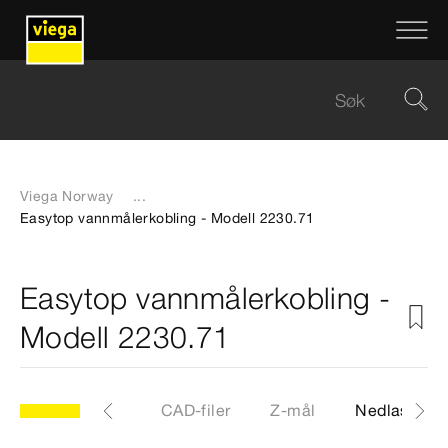
Viega Norway
...
Easytop vannmålerkobling - Modell 2230.71
Easytop vannmålerkobling -
Modell 2230.71
.71
Artikkel
CAD-filer
Z-mål
Nedlastinge