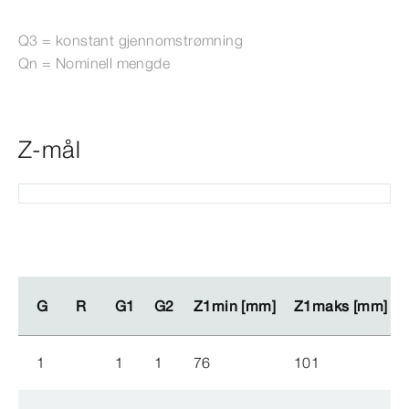
Q3 = konstant gjennomstrømning
Qn = Nominell mengde
Z-mål
G
G
R
R
G1
G1
G2
G2
Z1min [mm]
Z1min [mm]
Z1maks [mm]
Z1maks [mm]
1
1
1
76
101