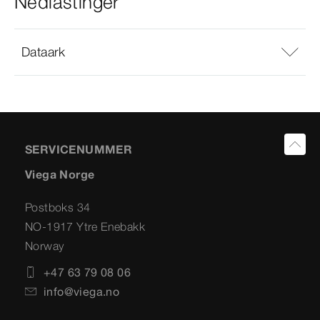
Nedlastinger
Dataark
SERVICENUMMER
Viega Norge
Postboks 34
NO-1917 Ytre Enebakk
Norway
+47 63 79 08 06
info@viega.no