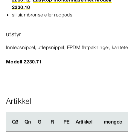
2230.10
silisiumbronse eller rødgods
utstyr
Innløpsnippel, utløpsnippel, EPDM flatpakninger, kantete
Modell 2230.71
Artikkel
Q3
Q3
Qn
Qn
G
G
R
R
PE
PE
Artikkel
Artikkel
mengde
mengde