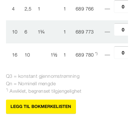
4
2,5
1
1
689 766
10
6
1
¼
1
689 773
*)
16
10
1
½
1
689 780
Q3 = konstant gjennomstrømning
Qn = Nominell mengde
*)
Avviklet, begrenset tilgjengelighet
LEGG TIL BOKMERKELISTEN